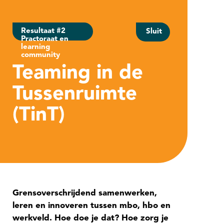
Resultaat #2
Sluit
Practoraat en
learning
community
Teaming in de
Tussenruimte
(TinT)
Grensoverschrijdend samenwerken,
leren en innoveren tussen mbo, hbo en
werkveld. Hoe doe je dat? Hoe zorg je