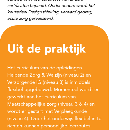
certificaten bepaald. Onder andere wordt het
keuzedeel Design thinking, verward gedrag,
acute zorg gerealiseerd.
Uit de praktijk
Het curriculum van de opleidingen
Helpende Zorg & Welzijn (niveau 2) en
Verzorgende IG (niveau 3) is inmiddels
flexibel opgebouwd. Momenteel wordt er
gewerkt aan het curriculum van
Maatschappelijke zorg (niveau 3 & 4) en
wordt er gestart met Verpleegkunde
(niveau 4). Door het onderwijs flexibel in te
richten kunnen persoonlijke leerroutes