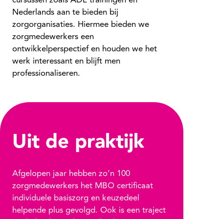
cursussen zoals ADL trainingen en
Nederlands aan te bieden bij
zorgorganisaties. Hiermee bieden we
zorgmedewerkers een
ontwikkelperspectief en houden we het
werk interessant en blijft men
professionaliseren.
Uit de praktijk
Afgelopen jaar hebben zo’n 100
zorgmedewerkers het MBO certificaat
individuele basiszorg en keuzedeel
helpende plus gevolgd. Ook is een traject